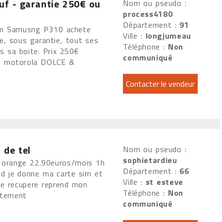
uf - garantie 250€ ou
Nom ou pseudo :
process4180
Département :
91
on Samusng P310 achete
Ville :
longjumeau
, sous garantie, tout ses
Téléphone :
Non
ns sa boite. Prix 250€
communiqué
re motorola DOLCE &
 de tel
Nom ou pseudo :
sophietardieu
y orange 22.90euros/mois 1h
Département :
66
nd je donne ma carte sim et
Ville :
st esteve
le recupere reprend mon
Téléphone :
Non
uitement
communiqué