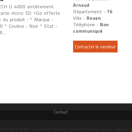
Arnaud
ECH U 4000 entièrement
Département :
76
 carte micro SD 1Go offerte
Ville :
Rouen
e du produit : * Marque :
Téléphone :
Non
* Couleur : Noir * Etat :
communiqué
l...
Contact
ht © 1997-2026. Tous droits réservés | France Mobiles est une marque 