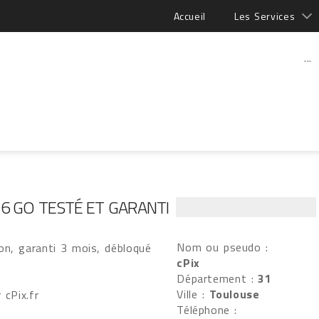
Accueil
Les Services
...
16 GO TESTÉ ET GARANTI
Nom ou pseudo :
on, garanti 3 mois, débloqué
cPix
Département :
31
Ville :
Toulouse
 cPix.fr
Téléphone :