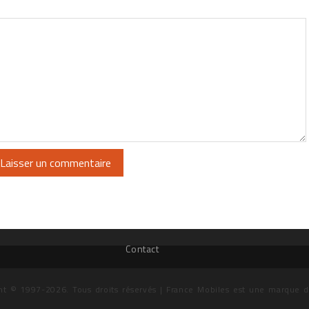
Contact
ht © 1997-2026. Tous droits réservés | France Mobiles est une marque 