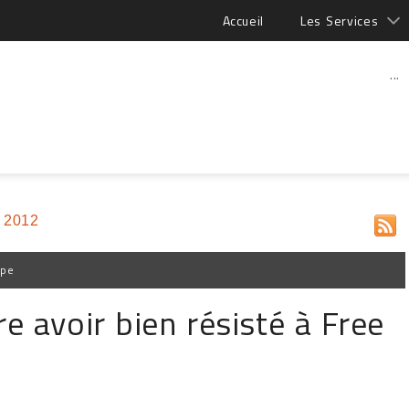
Accueil
Les Services
...
 2012
ppe
e avoir bien résisté à Free