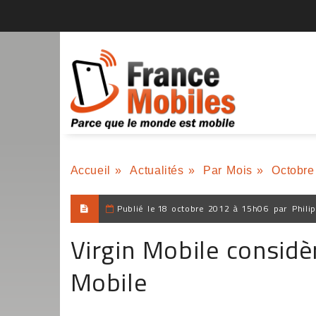
Accueil
»
Actualités
»
Par Mois
»
Octobre
Publié le
18 octobre 2012 à 15h06
par
Phili
Virgin Mobile considèr
Mobile