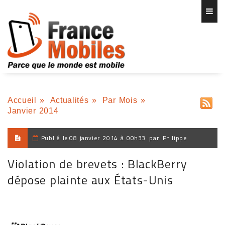
Accueil
»
Actualités
»
Par Mois
»
Janvier 2014
Publié le
08 janvier 2014 à 00h33
par
Philippe
Violation de brevets : BlackBerry
dépose plainte aux États-Unis