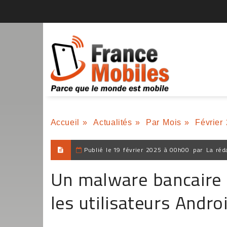
Accueil
»
Actualités
»
Par Mois
»
Février
Publié le
19 février 2025 à 00h00
par
La réd
Un malware bancaire 
les utilisateurs Andr