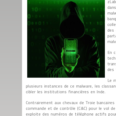
zLab
dans
malw
banq
coll
des 
part
malv
En c
tech
tran
des 
Le m
plusieurs instances de ce malware, les class
cibler les institutions financières en Inde.
Contrairement aux chevaux de Troie bancaires 
commande et de contrôle (C&C) pour le vol d
exploite des numéros de téléphone actifs pour