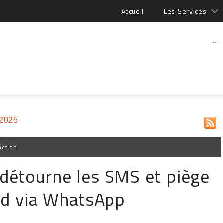
Accueil
Les Services
...
 2025
action
détourne les SMS et piège
oid via WhatsApp