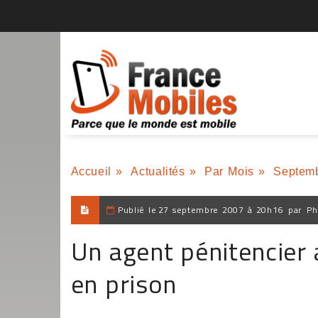
Accueil
»
Actualités
»
Par Mois
»
Septem
Publié le
27 septembre 2007 à 20h16
par
Ph
Un agent pénitencier
en prison