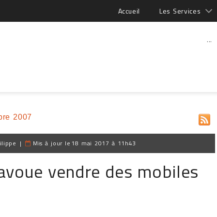
Accueil
Les Services
...
bre 2007
ilippe
|
Mis à jour le
18 mai 2017 à 11h43
 avoue vendre des mobiles