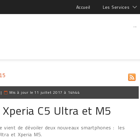
Accueil
Les Services
...
15
|
Mis à jour le
11 juillet 2017 à 14h44
 Xperia C5 Ultra et M5
e vient de dévoiler deux nouveaux smartphones : les
ltra et Xperia M5.