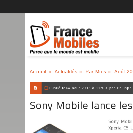
Accueil
»
Actualités
»
Par Mois
»
Août 20
Publié le
04 août 2015 à 11h00
par
Philippe
Sony Mobile lance les
Sony Mobil
Xperia C5 U