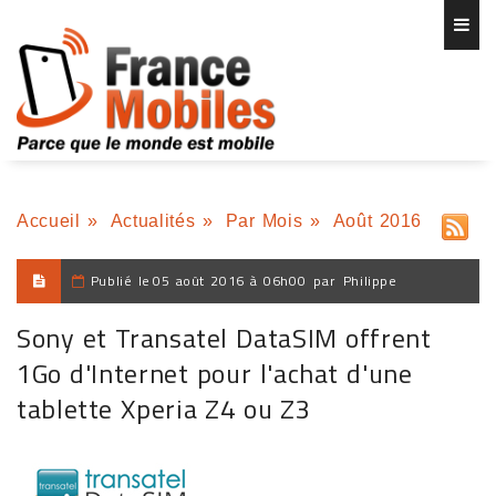
Accueil
»
Actualités
»
Par Mois
»
Août 2016
Publié le
05 août 2016 à 06h00
par
Philippe
Sony et Transatel DataSIM offrent
1Go d'Internet pour l'achat d'une
tablette Xperia Z4 ou Z3