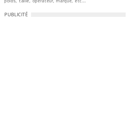
poids, taille, opérateur, marque, etc....
PUBLICITÉ