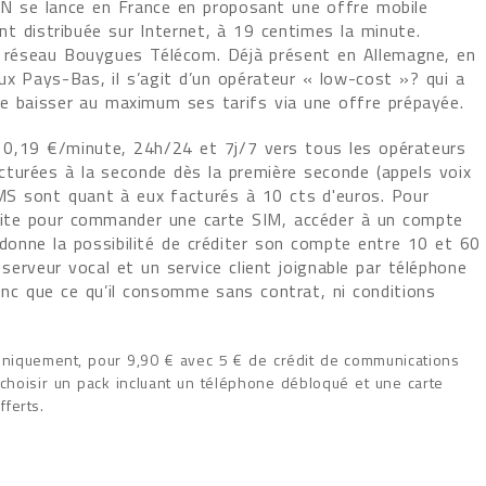
PN se lance en France en proposant une offre mobile
t distribuée sur Internet, à 19 centimes la minute.
le réseau Bouygues Télécom. Déjà présent en Allemagne, en
ux Pays-Bas, il s’agit d’un opérateur « low-cost »? qui a
de baisser au maximum ses tarifs via une offre prépayée.
 0,19 €/minute, 24h/24 et 7j/7 vers tous les opérateurs
cturées à la seconde dès la première seconde (appels voix
MS sont quant à eux facturés à 10 cts d'euros. Pour
 le site pour commander une carte SIM, accéder à un compte
 donne la possibilité de créditer son compte entre 10 et 60
serveur vocal et un service client joignable par téléphone
nc que ce qu’il consomme sans contrat, ni conditions
uniquement, pour 9,90 € avec 5 € de crédit de communications
 choisir un pack incluant un téléphone débloqué et une carte
ferts.