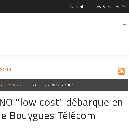
Accueil
Les Services
...
 2009
pe
|
Mis à jour le
05 mars 2017 à 11h18
NO "low cost" débarque en
 de Bouygues Télécom