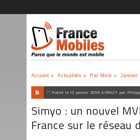
Accueil
»
Actualités
»
Par Mois
»
Janvier
Publié le
13 janvier 2009 à 08h23
par
Philip
Simyo : un nouvel MV
France sur le réseau