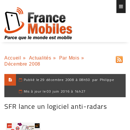
Accueil
»
Actualités
»
Par Mois
»
Décembre 2008
Publié le
29 décembre 2008 à 08h50
par
Philippe
Mis à jour le
03 juin 2016 à 14h27
SFR lance un logiciel anti-radars