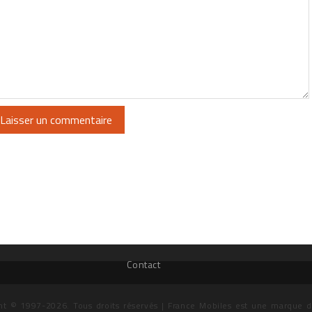
Contact
ht © 1997-2026. Tous droits réservés | France Mobiles est une marque 