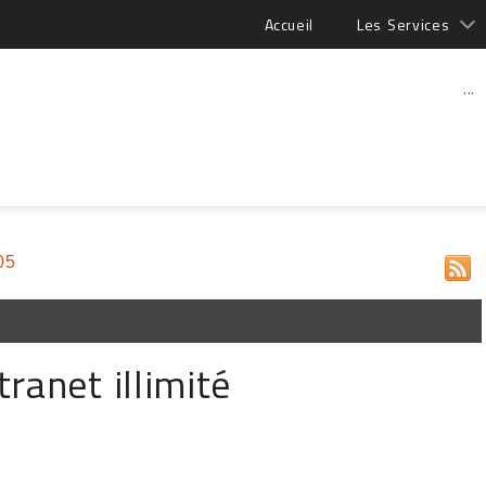
Accueil
Les Services
...
05
tranet illimité