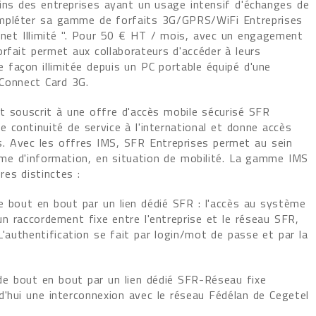
ins des entreprises ayant un usage intensif d'échanges de
mpléter sa gamme de forfaits 3G/GPRS/WiFi Entreprises
ranet Illimité ". Pour 50 € HT / mois, avec un engagement
rfait permet aux collaborateurs d'accéder à leurs
de façon illimitée depuis un PC portable équipé d'une
Connect Card 3G.
t souscrit à une offre d'accès mobile sécurisé SFR
continuité de service à l'international et donne accès
s. Avec les offres IMS, SFR Entreprises permet au sein
ème d'information, en situation de mobilité. La gamme IMS
res distinctes :
 bout en bout par un lien dédié SFR : l'accès au système
 un raccordement fixe entre l'entreprise et le réseau SFR,
L'authentification se fait par login/mot de passe et par la
de bout en bout par un lien dédié SFR-Réseau fixe
d'hui une interconnexion avec le réseau Fédélan de Cegetel