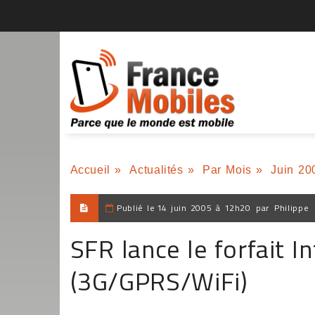
Accueil
»
Actualités
»
Par Mois
»
Juin 20
Publié le
14 juin 2005 à 12h20
par
Philippe
SFR lance le forfait In
(3G/GPRS/WiFi)