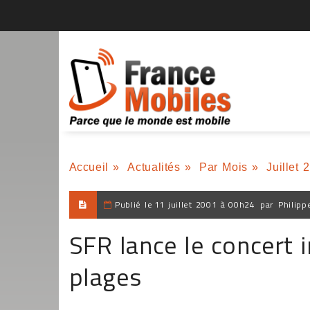
Accueil
»
Actualités
»
Par Mois
»
Juillet 
Publié le
11 juillet 2001 à 00h24
par
Philipp
SFR lance le concert i
plages