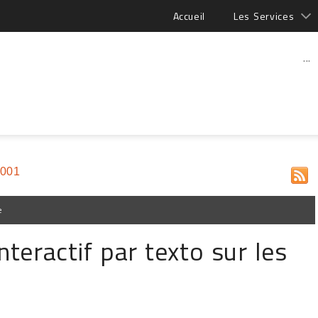
Accueil
Les Services
...
2001
e
nteractif par texto sur les