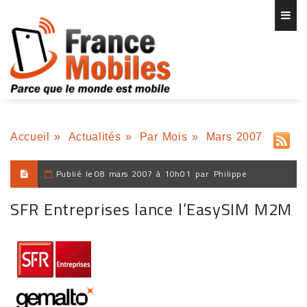
Accueil
»
Actualités
»
Par Mois
»
Mars 2007
Publié le
08 mars 2007 à 10h01
par
Philippe
SFR Entreprises lance l’EasySIM M2M