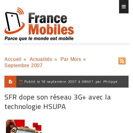
Accueil
»
Actualités
»
Par Mois
»
Septembre 2007
Publié le
18 septembre 2007 à 08h01
par
Philippe
SFR dope son réseau 3G+ avec la
technologie HSUPA