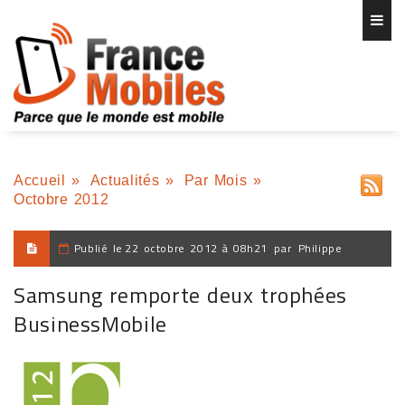
Accueil
»
Actualités
»
Par Mois
»
Octobre 2012
Publié le
22 octobre 2012 à 08h21
par
Philippe
Samsung remporte deux trophées
BusinessMobile