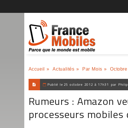
Accueil
»
Actualités
»
Par Mois
»
Octobre
Publié le
25 octobre 2012 à 17h31
par
Phili
Rumeurs : Amazon veut
processeurs mobiles 