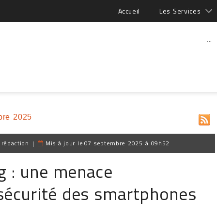
Accueil
Les Services
...
bre 2025
 rédaction
|
Mis à jour le
07 septembre 2025 à 09h52
ng : une menace
 sécurité des smartphones