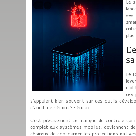
Le s
lanc
ses 
smar
crit
plus
De
sa
Le r
leve
d’ob
ces 
s’appuient bien souvent sur des outils dévelop
d’audit de sécurité sérieux.
C’est précisément ce manque de contrôle qui 
complet aux systèmes mobiles, deviennent des
désireux de contourner les protections native