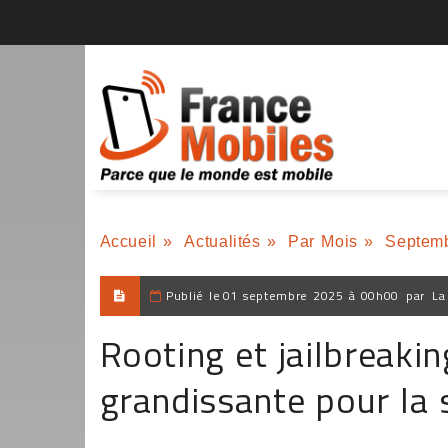
Accueil
»
Actualités
»
Par Mois
»
Septem
Publié le
01 septembre 2025 à 00h00
par
La
Rooting et jailbreaki
grandissante pour la