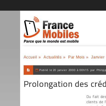
Accueil
»
Actualités
»
Par Mois
»
Janvier
Publié le
20 janvier 2000 à 00h15
par
Philip
Prolongation des créd
Du fait de
clients de 