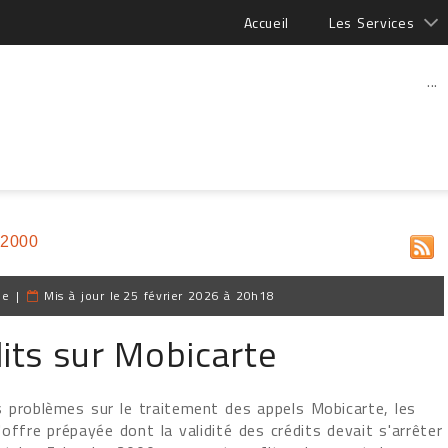
Accueil
Les Services
...
 2000
pe
|
Mis à jour le
25 février 2026 à 20h18
its sur Mobicarte
s problèmes sur le traitement des appels Mobicarte, les
l'offre prépayée dont la validité des crédits devait s'arrêter