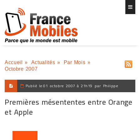
Accueil
»
Actualités
»
Par Mois
»
Octobre 2007
Publié le
01 octobre 2007 à 21h19
par
Philippe
Premières mésententes entre Orange
et Apple