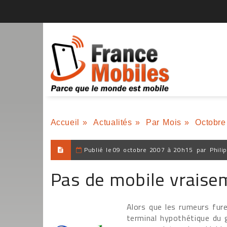
Accueil
»
Actualités
»
Par Mois
»
Octobre
Publié le
09 octobre 2007 à 20h15
par
Phili
Pas de mobile vraise
Alors que les rumeurs fur
terminal hypothétique du g