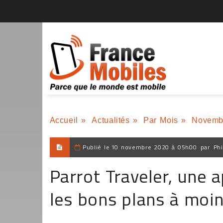
Accueil
»
Actualités
»
Par Mois
»
Novemb
Publié le
10 novembre 2020 à 05h00
par
Phi
Parrot Traveler, une 
les bons plans à moi