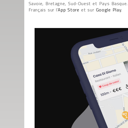
Savoie, Bretagne, Sud-Ouest et Pays Basque. L
Français sur l'
App Store
et sur
Google Play
.