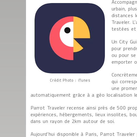
Accompagne
urbain, plu
distances l
Traveler. L
testées et 
Un City Gui
pour prendr
ou pour se
emporter ou
Concrètemen
Crédit Photo : iTunes
qui corresp
une promena
automatiquement grâce à a géo localisation l
Parrot Traveler recense ainsi près de 500 pro
expériences, hébergements, lieux insolites, bo
dans un rayon de 2km autour de soi.
Aujourd'hui disponible à Paris, Parrot Travel