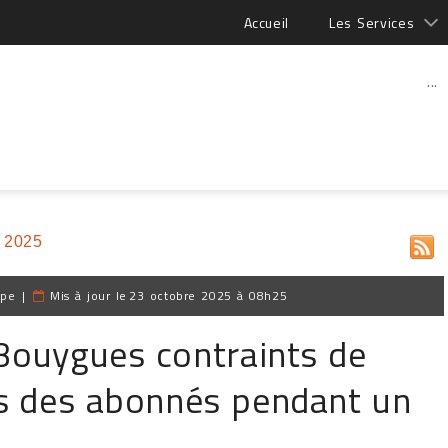
Accueil
Les Services
...
 2025
ppe
|
Mis à jour le
23 octobre 2025 à 08h25
 Bouygues contraints de
s des abonnés pendant un