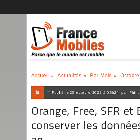
Accueil
»
Actualités
»
Par Mois
»
Octobre
Publié le
23 octobre 2025 à 06h21
par
Phili
Orange, Free, SFR et
conserver les donnée
an