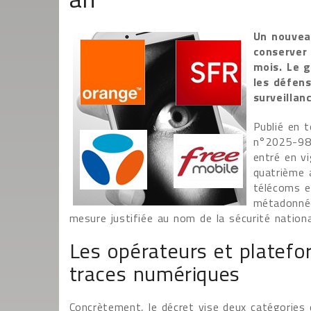
Un nouvea
conserver
mois. Le g
les défen
surveilla
Publié en t
n°2025-980
entré en vi
quatrième a
télécoms e
métadonnée
mesure justifiée au nom de la sécurité nation
Les opérateurs et platef
traces numériques
Concrètement, le décret vise deux catégories d