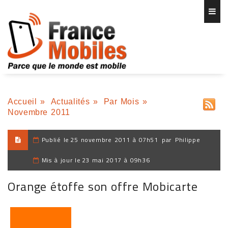
Accueil
»
Actualités
»
Par Mois
»
Novembre 2011
Publié le
25 novembre 2011 à 07h51
par
Philippe
Mis à jour le
23 mai 2017 à 09h36
Orange étoffe son offre Mobicarte