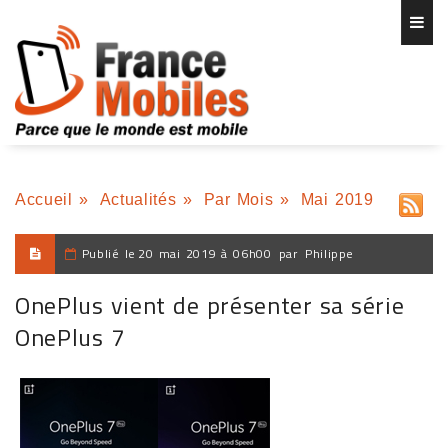
Accueil
»
Actualités
»
Par Mois
»
Mai 2019
Publié le
20 mai 2019 à 06h00
par
Philippe
OnePlus vient de présenter sa série
OnePlus 7