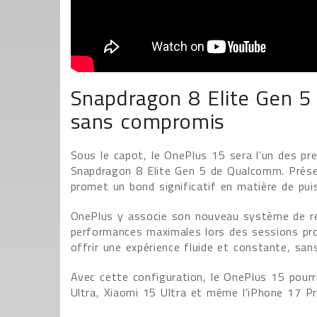
Snapdragon 8 Elite Gen 5 
sans compromis
Sous le capot, le OnePlus 15 sera l’un des 
Snapdragon 8 Elite Gen 5 de Qualcomm. Prése
promet un bond significatif en matière de puissa
OnePlus y associe son nouveau système de ref
performances maximales lors des sessions prol
offrir une expérience fluide et constante, san
Avec cette configuration, le OnePlus 15 pourr
Ultra, Xiaomi 15 Ultra et même l’iPhone 17 P