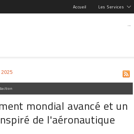
Accueil
Les Services
...
 2025
daction
ement mondial avancé et un
nspiré de l'aéronautique