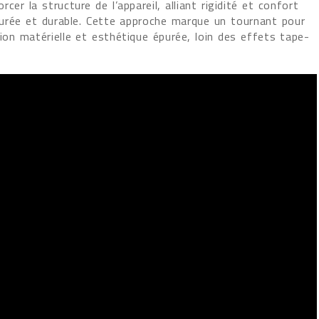
cer la structure de l’appareil, alliant rigidité et confort
urée et durable. Cette approche marque un tournant pour
on matérielle et esthétique épurée, loin des effets tape-