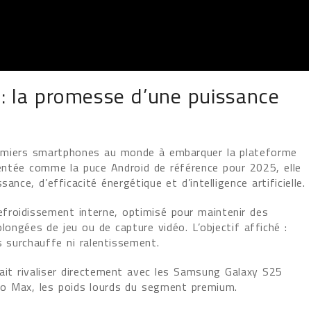
: la promesse d’une puissance
premiers smartphones au monde à embarquer la plateforme
ntée comme la puce Android de référence pour 2025, elle
nce, d’efficacité énergétique et d’intelligence artificielle.
roidissement interne, optimisé pour maintenir des
ongées de jeu ou de capture vidéo. L’objectif affiché :
s surchauffe ni ralentissement.
ait rivaliser directement avec les Samsung Galaxy S25
ro Max, les poids lourds du segment premium.