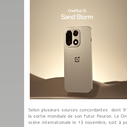
Selon plusieurs sources concordantes dont 91M
la sortie mondiale de son futur fleuron. Le O
scène internationale le 13 novembre, soit à p