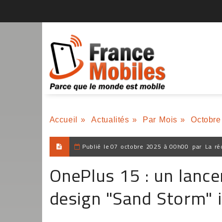
Accueil
»
Actualités
»
Par Mois
»
Octobre
Publié le
07 octobre 2025 à 00h00
par
La ré
OnePlus 15 : un lanc
design "Sand Storm" i