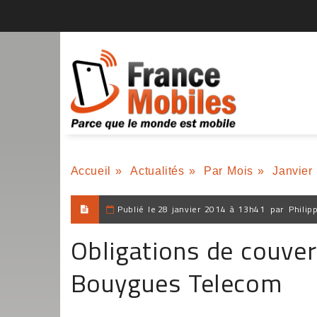
Accueil
»
Actualités
»
Par Mois
»
Janvier
Publié le
28 janvier 2014 à 13h41
par
Philip
Obligations de couver
Bouygues Telecom