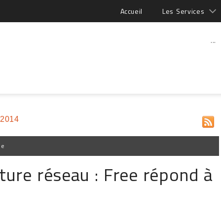
Accueil
Les Services
...
 2014
pe
ture réseau : Free répond à