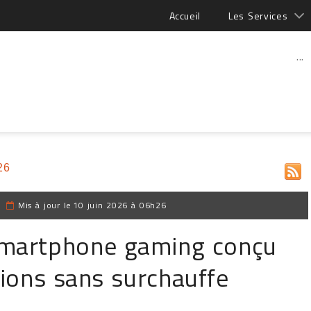
Accueil
Les Services
...
26
|
Mis à jour le
10 juin 2026 à 06h26
smartphone gaming conçu
ions sans surchauffe