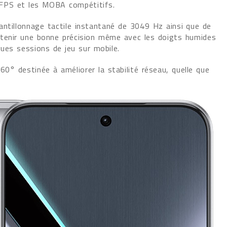
s FPS et les MOBA compétitifs.
antillonnage tactile instantané de 3049 Hz ainsi que de
ntenir une bonne précision même avec les doigts humides
gues sessions de jeu sur mobile.
° destinée à améliorer la stabilité réseau, quelle que