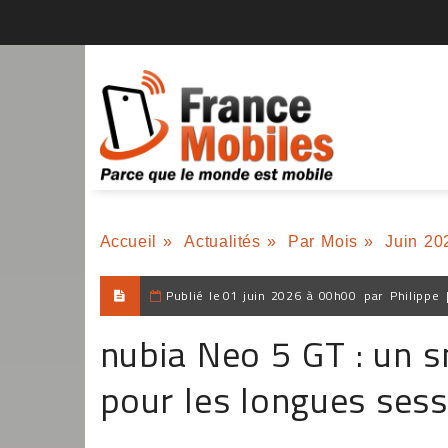
Accueil
»
Actualités
»
Par Mois
»
Juin 20
Publié le
01 juin 2026 à 00h00
par
Philippe
nubia Neo 5 GT : un 
pour les longues sess