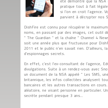
été démontré que la NSA r
pratique tout à fait légal
si l'on en croit l'agence
parvient à décrypter nos 
DishFire est connu pour récupérer le maximu
noms, en passant par des images, cet outil dé
" The Guardian " et la chaîne " Channel 4 New
soit une année plus que fructueuse pour DishFir
2011 et le public n'en savait rien. D'ailleurs,
d'espionnages secrets.
En effet, c'est l'ex-consultant de l'agence, 
divulgations. Suite à un rendez-vous avec Sn
un document de la NSA appelé " Les SMS, une m
britannique, les infos collectées analysent to
bancaires et les autres transactions en cours. 
aléatoire, ne visant personne en particulier. U
secrète pendant presque 3 ans…