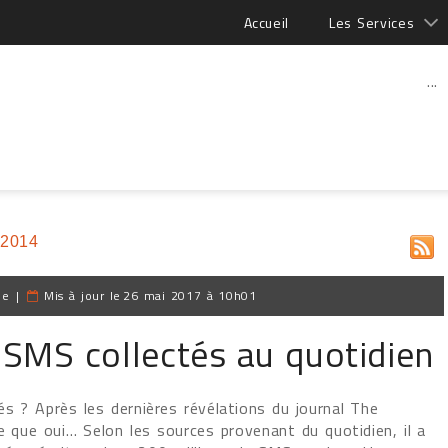
Accueil
Les Services
...
 2014
pe
|
Mis à jour le
26 mai 2017 à 10h01
 SMS collectés au quotidien
és ? Après les dernières révélations du journal The
re que oui… Selon les sources provenant du quotidien, il a