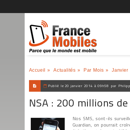
Accueil
»
Actualités
»
Par Mois
»
Janvier
Publié le
20 janvier 2014 à 09h58
par
Philip
NSA : 200 millions de
Nos SMS, sont-ils surveill
Guardian, on pourrait croî