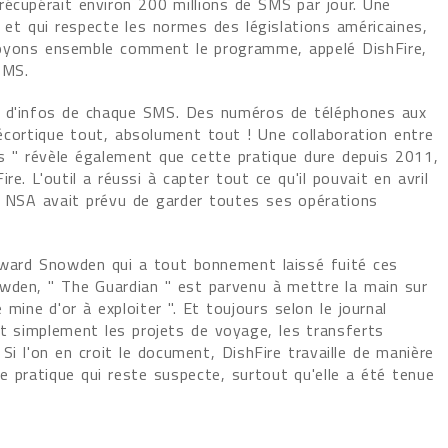
écupérait environ 200 millions de SMS par jour. Une
e et qui respecte les normes des législations américaines,
. Voyons ensemble comment le programme, appelé DishFire,
SMS.
m d'infos de chaque SMS. Des numéros de téléphones aux
cortique tout, absolument tout ! Une collaboration entre
s " révèle également que cette pratique dure depuis 2011,
e. L'outil a réussi à capter tout ce qu'il pouvait en avril
 la NSA avait prévu de garder toutes ses opérations
Edward Snowden qui a tout bonnement laissé fuité ces
owden, " The Guardian " est parvenu à mettre la main sur
ine d'or à exploiter ". Et toujours selon le journal
ut simplement les projets de voyage, les transferts
Si l'on en croit le document, DishFire travaille de manière
ne pratique qui reste suspecte, surtout qu'elle a été tenue