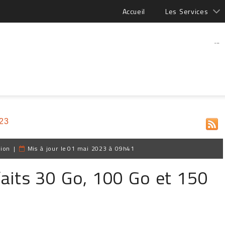
Accueil
Les Services
...
023
tion
|
Mis à jour le
01 mai 2023 à 09h41
rfaits 30 Go, 100 Go et 150