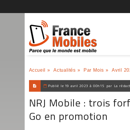
Accueil
»
Actualités
»
Par Mois
»
Avril 2
Publié le
19 avril 2023 à 00h15
par
La rédac
NRJ Mobile : trois fo
Go en promotion