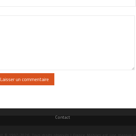
Contact
ht © 1997-2026. Tous droits réservés | France Mobiles est une marque 