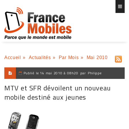
Accueil
»
Actualités
»
Par Mois
»
Mai 2010
Publié le
14 mai 2010 à 08h20
par
Philippe
MTV et SFR dévoilent un nouveau
mobile destiné aux jeunes