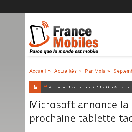
Accueil
»
Actualités
»
Par Mois
»
Septem
Publié le
23 septembre 2013 à 00h35
par
Ph
Microsoft annonce la 
prochaine tablette tac