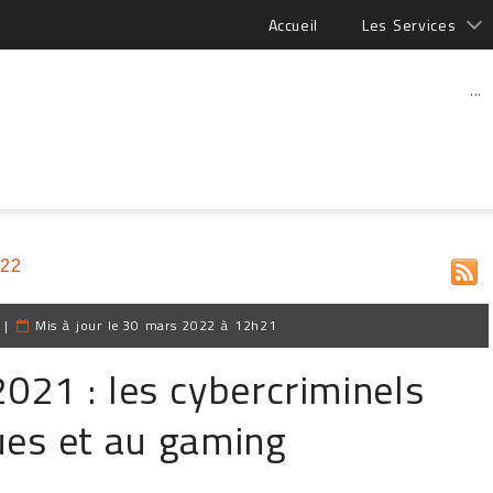
Accueil
Les Services
...
022
|
Mis à jour le
30 mars 2022 à 12h21
021 : les cybercriminels
ues et au gaming