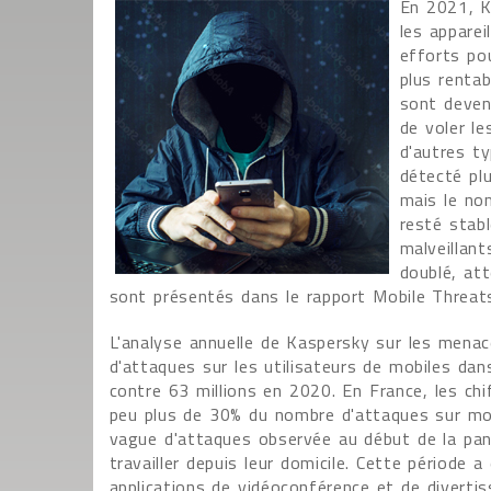
En 2021, K
les apparei
efforts po
plus rentab
sont deven
de voler le
d'autres t
détecté pl
mais le nom
resté stab
malveillan
doublé, att
sont présentés dans le rapport Mobile Threat
L'analyse annuelle de Kaspersky sur les mena
d'attaques sur les utilisateurs de mobiles da
contre 63 millions en 2020. En France, les ch
peu plus de 30% du nombre d'attaques sur mobi
vague d'attaques observée au début de la pand
travailler depuis leur domicile. Cette période 
applications de vidéoconférence et de diverti