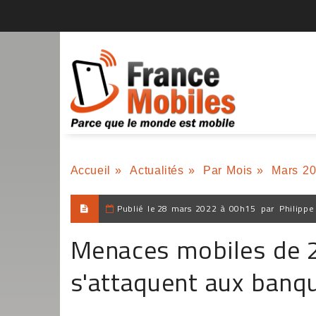
Accueil
»
Actualités
»
Par Mois
»
Mars 2
Publié le
28 mars 2022 à 00h15
par
Philippe
Menaces mobiles de 2
s'attaquent aux banq