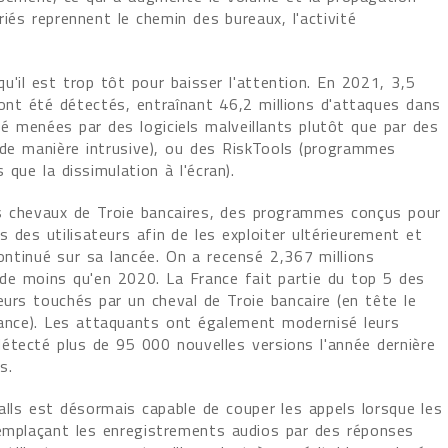
riés reprennent le chemin des bureaux, l'activité
'il est trop tôt pour baisser l'attention. En 2021, 3,5
ts ont été détectés, entraînant 46,2 millions d'attaques dans
 menées par des logiciels malveillants plutôt que par des
s de manière intrusive), ou des RiskTools (programmes
 que la dissimulation à l'écran).
des chevaux de Troie bancaires, des programmes conçus pour
es des utilisateurs afin de les exploiter ultérieurement et
ontinué sur sa lancée. On a recensé 2,367 millions
e moins qu'en 2020. La France fait partie du top 5 des
urs touchés par un cheval de Troie bancaire (en tête le
France). Les attaquants ont également modernisé leurs
étecté plus de 95 000 nouvelles versions l'année dernière
s.
alls est désormais capable de couper les appels lorsque les
remplaçant les enregistrements audios par des réponses