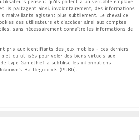
utilisateurs pensent qu'ils parlent à un véritable employé
t ils partagent ainsi, involontairement, des informations
els malveillants agissent plus subtilement. Le cheval de
ookies des utilisateurs et d'accéder ainsi aux comptes
biles, sans nécessairement connaître les informations de
t pris aux identifiants des jeux mobiles - ces derniers
net ou utilisés pour voler des biens virtuels aux
e de type Gamethief a subtilisé les informations
erUnknown's Battlegrounds (PUBG).