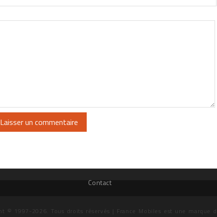
Contact
ht © 1997-2026. Tous droits réservés | France Mobiles est une marque 