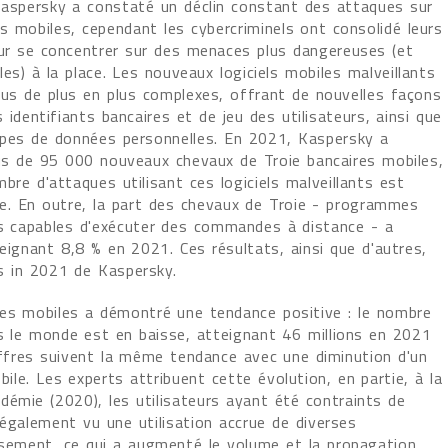
aspersky a constaté un déclin constant des attaques sur
ls mobiles, cependant les cybercriminels ont consolidé leurs
ur se concentrer sur des menaces plus dangereuses (et
les) à la place. Les nouveaux logiciels mobiles malveillants
us de plus en plus complexes, offrant de nouvelles façons
s identifiants bancaires et de jeu des utilisateurs, ainsi que
ypes de données personnelles. En 2021, Kaspersky a
us de 95 000 nouveaux chevaux de Troie bancaires mobiles,
bre d'attaques utilisant ces logiciels malveillants est
le. En outre, la part des chevaux de Troie - programmes
ts capables d'exécuter des commandes à distance - a
eignant 8,8 % en 2021. Ces résultats, ainsi que d'autres,
s in 2021 de Kaspersky.
ces mobiles a démontré une tendance positive : le nombre
ns le monde est en baisse, atteignant 46 millions en 2021
iffres suivent la même tendance avec une diminution d'un
le. Les experts attribuent cette évolution, en partie, à la
émie (2020), les utilisateurs ayant été contraints de
a également vu une utilisation accrue de diverses
ssement, ce qui a augmenté le volume et la propagation