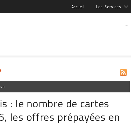
Accueil
Les Services
...
26
ion
s : le nombre de cartes
, les offres prépayées en