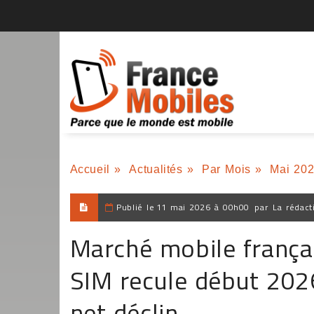
Accueil
»
Actualités
»
Par Mois
»
Mai 20
Publié le
11 mai 2026 à 00h00
par
La rédact
Marché mobile françai
SIM recule début 2026
net déclin