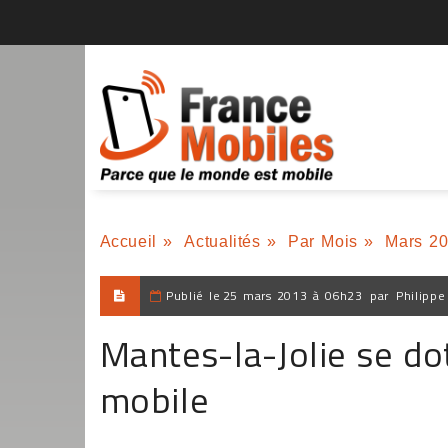
Accueil
»
Actualités
»
Par Mois
»
Mars 2
Publié le
25 mars 2013 à 06h23
par
Philippe
Mantes-la-Jolie se do
mobile