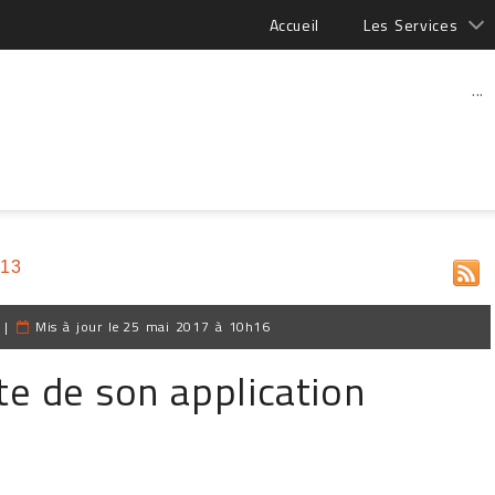
Accueil
Les Services
...
013
|
Mis à jour le
25 mai 2017 à 10h16
te de son application