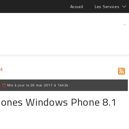
Accueil
Les Services
...
14
|
Mis à jour le
26 mai 2017 à 14h24
hones Windows Phone 8.1