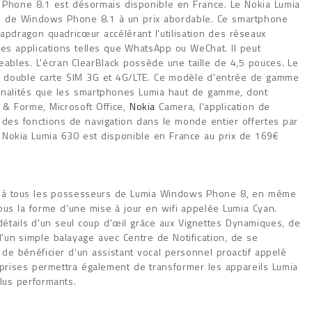
Phone 8.1 est désormais disponible en France. Le Nokia Lumia
es de Windows Phone 8.1 à un prix abordable. Ce smartphone
apdragon quadricœur accélérant l'utilisation des réseaux
es applications telles que WhatsApp ou WeChat. Il peut
ables. L'écran ClearBlack possède une taille de 4,5 pouces. Le
e double carte SIM 3G et 4G/LTE. Ce modèle d'entrée de gamme
nalités que les smartphones Lumia haut de gamme, dont
& Forme, Microsoft Office,
Nokia
Camera, l'application de
t des fonctions de navigation dans le monde entier offertes par
 Nokia Lumia 630 est disponible en France au prix de 169€
é à tous les possesseurs de Lumia Windows Phone 8, en même
ous la forme d'une mise à jour en wifi appelée Lumia Cyan.
tails d'un seul coup d'œil grâce aux Vignettes Dynamiques, de
'un simple balayage avec Centre de Notification, de se
 de bénéficier d'un assistant vocal personnel proactif appelé
rises permettra également de transformer les appareils Lumia
us performants.