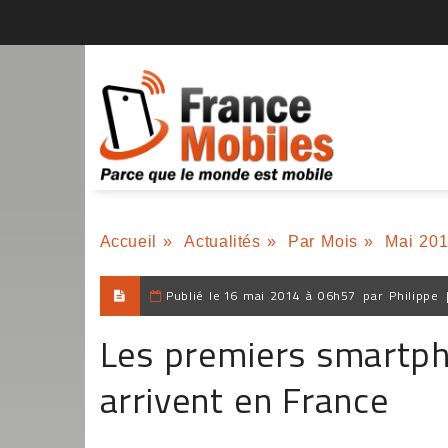
Accueil
»
Actualités
»
Par Mois
»
Mai 20
Publié le
16 mai 2014 à 06h57
par
Philippe
Les premiers smartp
arrivent en France