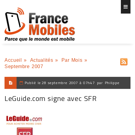
Accueil
»
Actualités
»
Par Mois
»
Septembre 2007
Publié le
28 septembre 2007 à 07h47
par
Philippe
LeGuide.com signe avec SFR