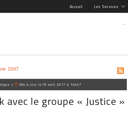
Accueil
Les Services
...
bre 2007
ilippe
|
Mis à jour le
19 avril 2017 à 14h47
 avec le groupe « Justice »