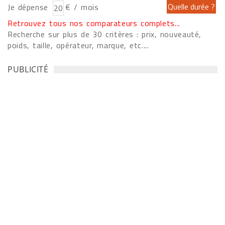
Je dépense
€ / mois
Retrouvez tous nos comparateurs complets...
Recherche sur plus de 30 critères : prix, nouveauté,
poids, taille, opérateur, marque, etc....
PUBLICITÉ