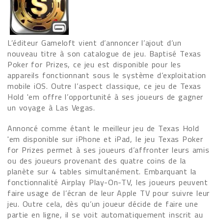
L’éditeur Gameloft vient d’annoncer l’ajout d’un
nouveau titre à son catalogue de jeu. Baptisé Texas
Poker for Prizes, ce jeu est disponible pour les
appareils fonctionnant sous le système d’exploitation
mobile iOS. Outre l’aspect classique, ce jeu de Texas
Hold 'em offre l’opportunité à ses joueurs de gagner
un voyage à Las Vegas.
Annoncé comme étant le meilleur jeu de Texas Hold
'em disponible sur iPhone et iPad, le jeu Texas Poker
for Prizes permet à ses joueurs d’affronter leurs amis
ou des joueurs provenant des quatre coins de la
planète sur 4 tables simultanément. Embarquant la
fonctionnalité Airplay Play-On-TV, les joueurs peuvent
faire usage de l’écran de leur Apple TV pour suivre leur
jeu. Outre cela, dès qu’un joueur décide de faire une
partie en ligne, il se voit automatiquement inscrit au