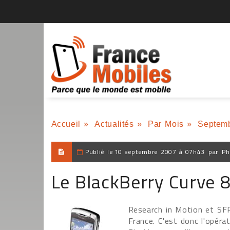
Accueil
»
Actualités
»
Par Mois
»
Septem
Publié le
10 septembre 2007 à 07h43
par
Ph
Le BlackBerry Curve 
Research in Motion et SF
France. C'est donc l'opéra