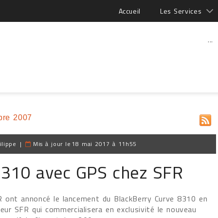
Accueil
Les Services
...
bre 2007
ilippe
|
Mis à jour le
18 mai 2017 à 11h55
8310 avec GPS chez SFR
R ont annoncé le lancement du BlackBerry Curve 8310 en
teur SFR qui commercialisera en exclusivité le nouveau