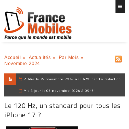
Accueil
»
Actualités
»
Par Mois
»
Novembre 2024
Publié le
05 novembre 2024 à 08h29
par
La rédaction
Mis à jour le
05 novembre 2024 à 09h31
Le 120 Hz, un standard pour tous les
iPhone 17 ?