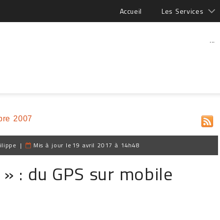
Accueil
Les Services
...
bre 2007
ilippe
|
Mis à jour le
19 avril 2017 à 14h48
» : du GPS sur mobile