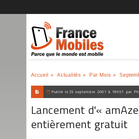
Accueil
»
Actualités
»
Par Mois
»
Septem
Publié le
25 septembre 2007 à 19h51
par
Ph
Lancement d'« amAze 
entièrement gratuit