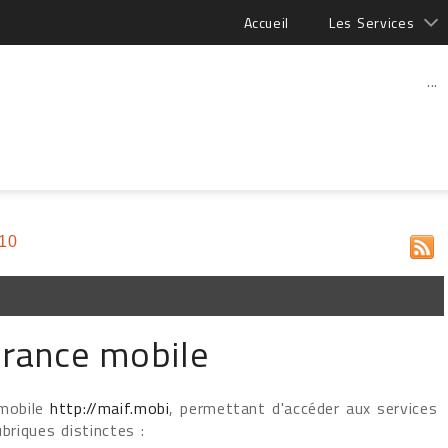
Accueil
Les Services
...
010
urance mobile
 mobile
http://maif.mobi
, permettant d'accéder aux services
briques distinctes :