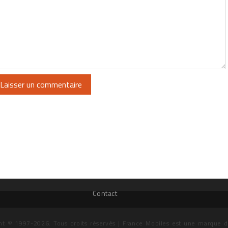
Contact
ht © 1997-2026. Tous droits réservés | France Mobiles est une marque 