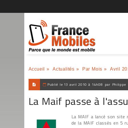
Accueil
»
Actualités
»
Par Mois
»
Avril 2
Publié le
13 avril 2010 à 14h08
par
Philippe
La Maif passe à l'ass
La MAIF a lancé son site
de la MAIF classés en 5 ru