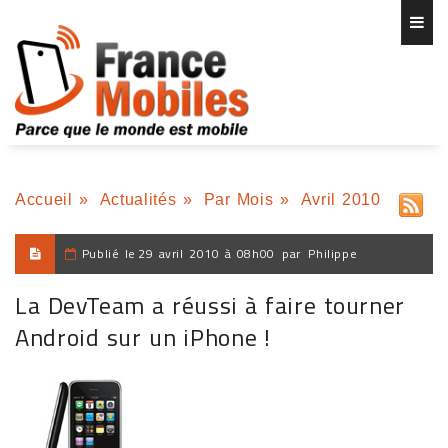
Accueil
»
Actualités
»
Par Mois
»
Avril 2010
Publié le
29 avril 2010 à 08h00
par
Philippe
La DevTeam a réussi à faire tourner
Android sur un iPhone !