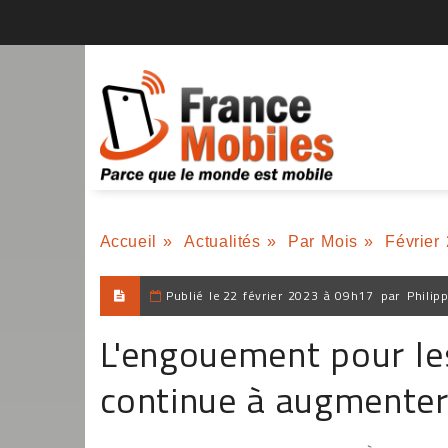
Accueil
»
Actualités
»
Par Mois
»
Février
Publié le
22 février 2023 à 09h17
par
Philip
L'engouement pour les
continue à augmente