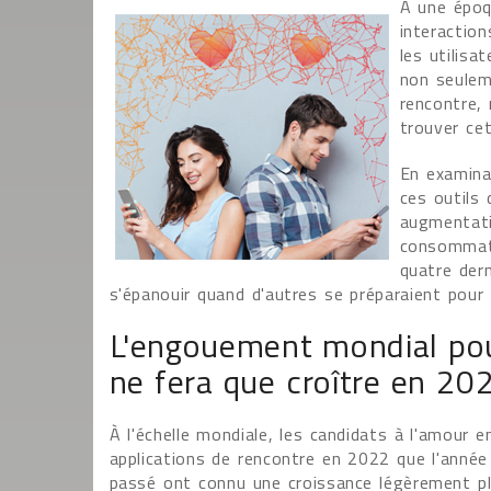
À une époq
interaction
les utilisa
non seuleme
rencontre, 
trouver ce
En examinan
ces outils
augmentati
consommate
quatre der
s'épanouir quand d'autres se préparaient pour l
L'engouement mondial pour
ne fera que croître en 20
À l'échelle mondiale, les candidats à l'amour
applications de rencontre en 2022 que l'année
passé ont connu une croissance légèrement plu