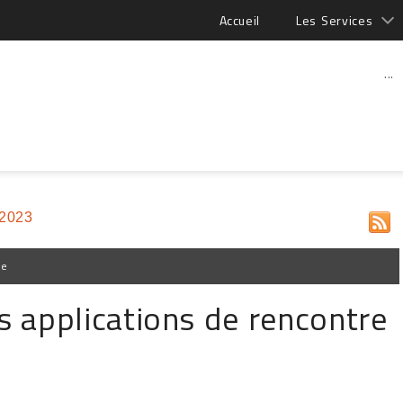
Accueil
Les Services
...
 2023
pe
 applications de rencontre
r