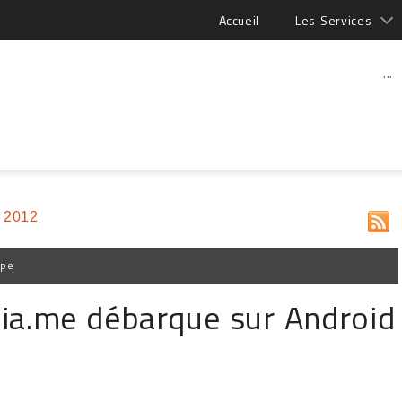
Accueil
Les Services
...
 2012
ppe
Via.me débarque sur Android