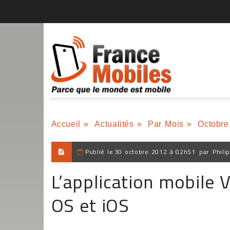
Accueil
»
Actualités
»
Par Mois
»
Octobre
Publié le
30 octobre 2012 à 02h51
par
Phili
L’application mobile 
OS et iOS