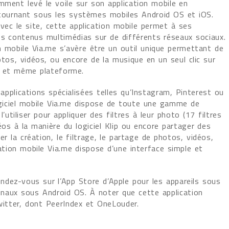
mment levé le voile sur son application mobile en
 tournant sous les systèmes mobiles Android OS et iOS.
ec le site, cette application mobile permet à ses
es contenus multimédias sur de différents réseaux sociaux.
n mobile Via.me s’avère être un outil unique permettant de
otos, vidéos, ou encore de la musique en un seul clic sur
e et même plateforme.
applications spécialisées telles qu’Instagram, Pinterest ou
ogiciel mobile Via.me dispose de toute une gamme de
’utiliser pour appliquer des filtres à leur photo (17 filtres
éos à la manière du logiciel Klip ou encore partager des
er la création, le filtrage, le partage de photos, vidéos,
cation mobile Via.me dispose d’une interface simple et
rendez-vous sur l’App Store d’Apple pour les appareils sous
inaux sous Android OS. À noter que cette application
witter, dont PeerIndex et OneLouder.