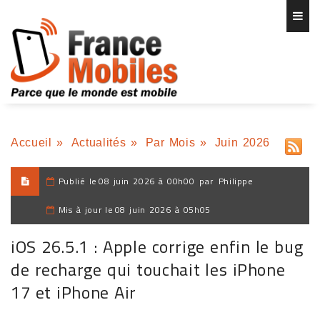
Accueil
»
Actualités
»
Par Mois
»
Juin 2026
Publié le
08 juin 2026 à 00h00
par
Philippe
Mis à jour le
08 juin 2026 à 05h05
iOS 26.5.1 : Apple corrige enfin le bug
de recharge qui touchait les iPhone
17 et iPhone Air