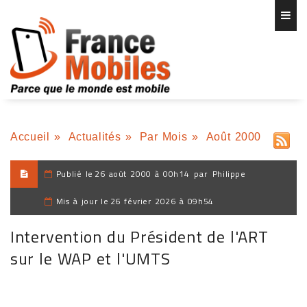
Accueil
»
Actualités
»
Par Mois
»
Août 2000
Publié le
26 août 2000 à 00h14
par
Philippe
Mis à jour le
26 février 2026 à 09h54
Intervention du Président de l'ART
sur le WAP et l'UMTS