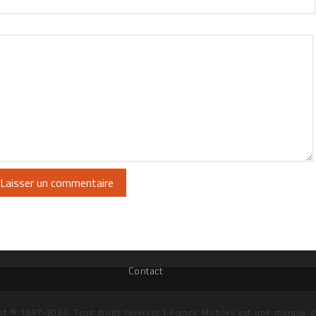
Contact
ht © 1997-2026. Tous droits réservés | France Mobiles est une marque 