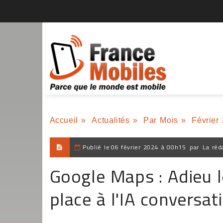
Accueil
»
Actualités
»
Par Mois
»
Février
Publié le
06 février 2024 à 00h15
par
La réd
Google Maps : Adieu l
place à l'IA conversat