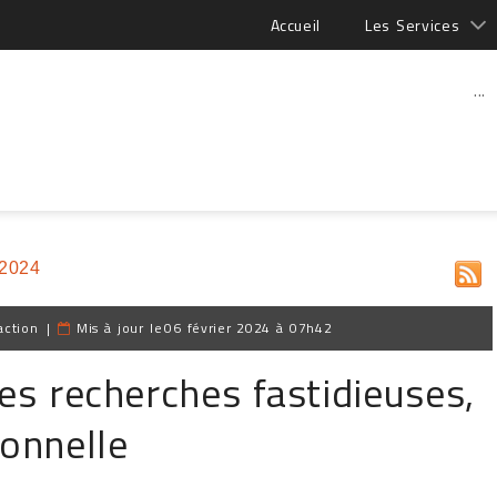
Accueil
Les Services
...
 2024
action
|
Mis à jour le
06 février 2024 à 07h42
es recherches fastidieuses,
ionnelle