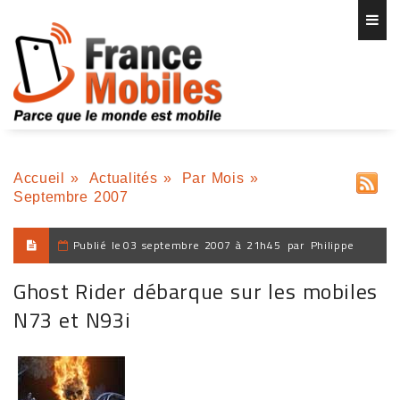
Accueil
»
Actualités
»
Par Mois
»
Septembre 2007
Publié le
03 septembre 2007 à 21h45
par
Philippe
Ghost Rider débarque sur les mobiles
N73 et N93i